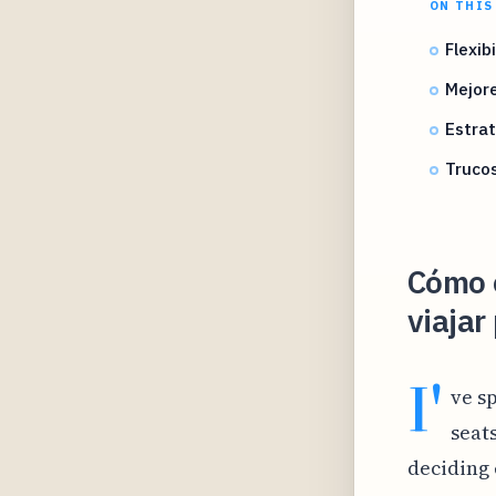
ON THIS
Flexib
Mejore
Estrat
Trucos
Cómo e
viajar
I'
ve sp
seat
deciding 