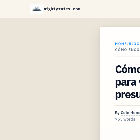
mightyrates.com
HOME
/
BLOG
CÓMO ENCO
Cómo 
para 
pres
By
Cole Hen
755 words