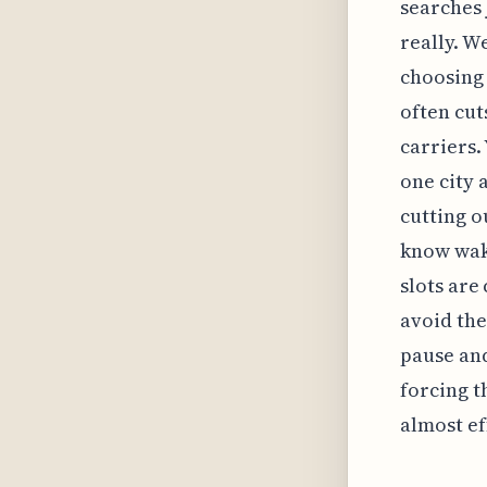
searches 
really. W
choosing 
often cut
carriers.
one city 
cutting o
know waki
slots are
avoid the
pause and
forcing t
almost ef