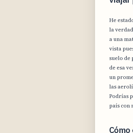
He estado
la verdad
a una mat
vista pue
suelo de 
de esa ve
un promed
las aerol
Podrías 
país con 
Cómo e