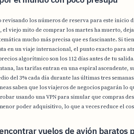
 revisando los números de reserva para este inicio de
, el viejo mito de comprar los martes ha muerto, dej
emática mucho más precisa que es fascinante. Si tien
sta en un viaje internacional, el punto exacto para at
precios algorítmico son los 112 días antes de tu salid
ntana, las tarifas entran en una espiral ascendente, 
io del 3% cada día durante las últimas tres semana
íneas saben que los viajeros de negocios pagarán lo q
probar usando una VPN para simular que compras de
menor poder adquisitivo, lo que a veces reduce el co
ncontrar vuelos de avión baratos 