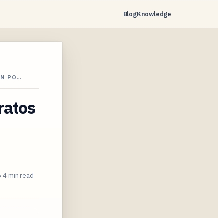
Blog
Knowledge
ON PO…
ratos
6
4 min read