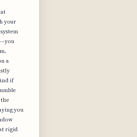
hat
sh your
e system
ng—you
sm.
on a
stly
And if
stumble
 the
saying you
indow
t rigid