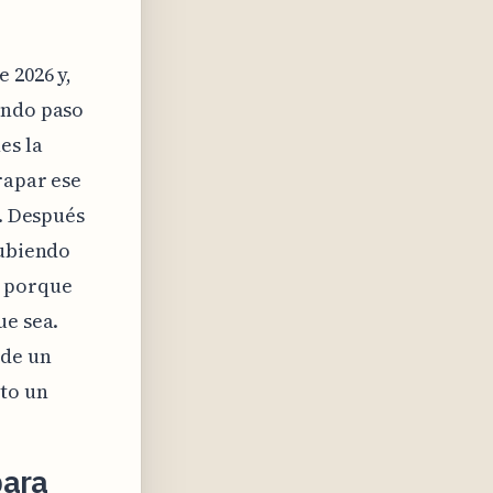
 2026 y,
ando paso
es la
rapar ese
a. Después
subiendo
s porque
ue sea.
sde un
sto un
para