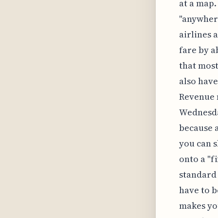
at a map. 
"anywhere
airlines 
fare by a
that most
also have
Revenue m
Wednesday
because a
you can s
onto a "f
standard 
have to b
makes you