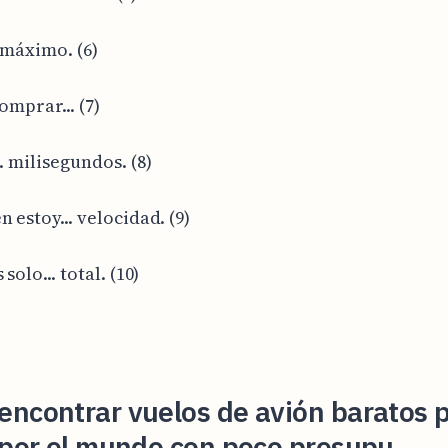
. máximo. (6)
comprar... (7)
. milisegundos. (8)
 estoy... velocidad. (9)
 solo... total. (10)
ncontrar vuelos de avión baratos 
 por el mundo con poco presupu