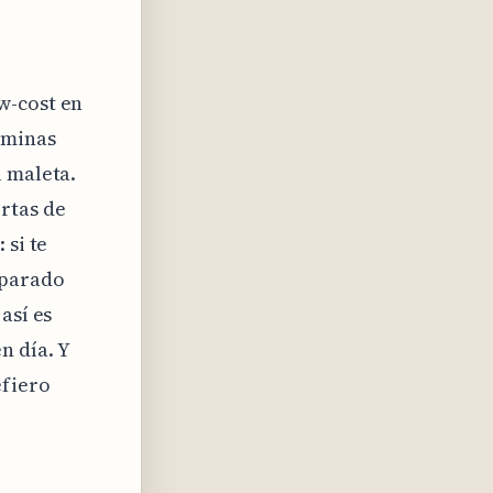
w-cost en
 minas
u maleta.
rtas de
 si te
mparado
así es
n día. Y
efiero