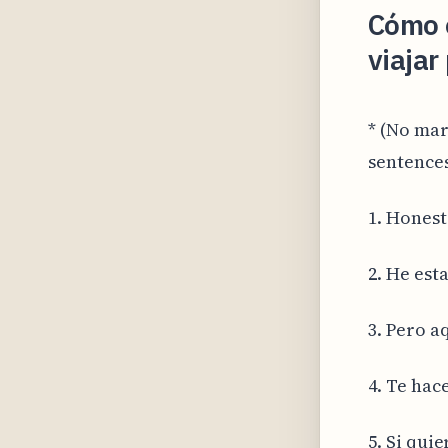
Cómo e
viajar
* (No mar
sentences
1. Honest
2. He esta
3. Pero aq
4. Te hace
5. Si quier