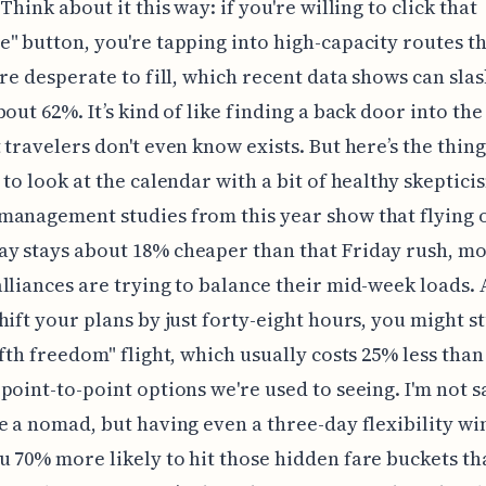
Think about it this way: if you're willing to click that
" button, you're tapping into high-capacity routes t
are desperate to fill, which recent data shows can sla
bout 62%. It’s kind of like finding a back door into th
 travelers don't even know exists. But here’s the thi
 to look at the calendar with a bit of healthy skeptici
anagement studies from this year show that flying 
 stays about 18% cheaper than that Friday rush, mo
lliances are trying to balance their mid-week loads. 
hift your plans by just forty-eight hours, you might 
ifth freedom" flight, which usually costs 25% less than
point-to-point options we're used to seeing. I'm not 
e a nomad, but having even a three-day flexibility w
 70% more likely to hit those hidden fare buckets tha