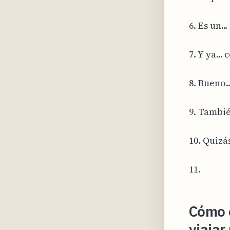
6. Es un..
7. Y ya... 
8. Bueno..
9. También
10. Quizás
11.
Cómo e
viajar