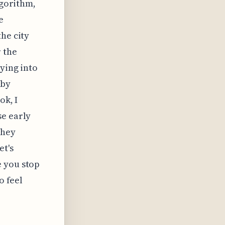
lgorithm,
e
he city
r the
ying into
 by
ok, I
se early
they
et's
e you stop
o feel