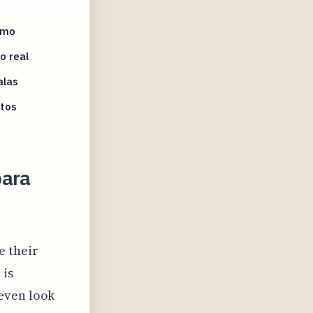
imo
o real
alas
ltos
para
e their
 is
even look